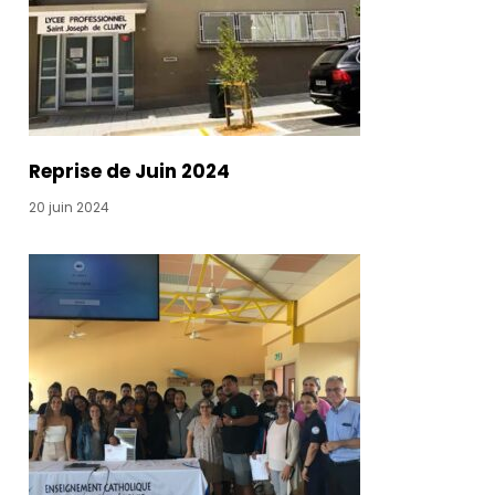
The
Nike
SB x
FRAME
Dunk
increases.
Reprise de Juin 2024
20 juin 2024