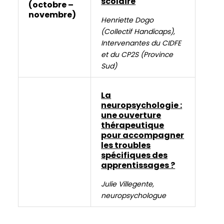
scolaire
(octobre –
cholestasis
novembre)
has
Henriette Dogo
been
(Collectif Handicaps),
linked
Intervenantes du CIDFE
to
et du CP2S (Province
adverse
Sud)
maternal
and
La
fetal/neonatal
neuropsychologie :
outcomes.
une ouverture
The
thérapeutique
BNP
pour accompagner
les troubles
level
spécifiques des
in
apprentissages ?
a
person
Julie Villegente,
with
neuropsychologue
heart
failure