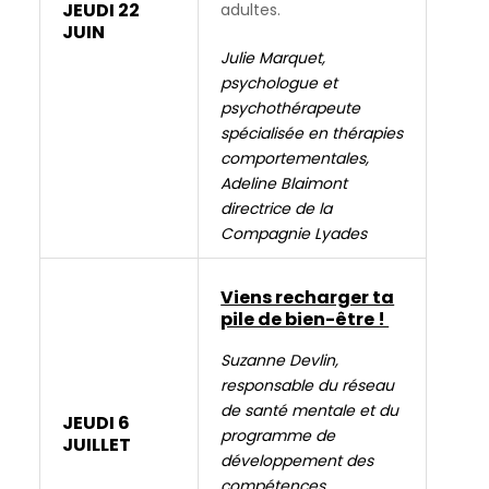
here!When
JEUDI 22
adultes.
you
JUIN
subscribe
Julie Marquet,
we
psychologue et
will
psychothérapeute
use
spécialisée en thérapies
the
comportementales,
information
Adeline Blaimont
you
directrice de la
provide
Compagnie Lyades
to
send
Viens recharger ta
you
pile de bien-être !
these
newsletters.
Suzanne Devlin,
Somebody
responsable du réseau
said
de santé mentale et du
JEUDI 6
it
programme de
JUILLET
wasn't
développement des
Frankie,
compétences