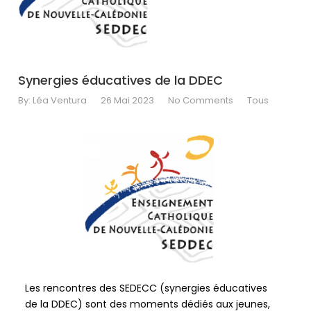
s'est
occupe.
A
person
passes
Synergies éducatives de la DDEC
a
'Don't
By:
Léa Ventura
26 Mai 2023
No Comments
Tous
help
the
virus
spread'
government
coronavirus
sign
(Image:
Andrew
Matthews/PA
Wire)Sign
up
Les rencontres des SEDECC (synergies éducatives
to
de la DDEC) sont des moments dédiés aux jeunes,