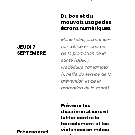
Here,
Cheap
Yeezy
Du bon et du
350
mauvais usage des
écrans numériques
Boost
she
Marie Leleu, animatrice-
tells
JEUDI 7
formatrice en charge
us
SEPTEMBRE
de la promotion de la
how
santé (DDEC),
she
Frédérique Yamamoto
balances
(Cheffe du service de la
that
prévention et de la
glamorous
promotion de la santé)
role
with
life
Prévenir les
discriminations et
on
lutter contre le
the
harcèlement et les
wards.
violences en milieu
Prévisionnel
Obstetric