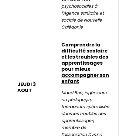
it
psychosociales à
was
l’Agence sanitaire et
Sammy.
sociale de Nouvelle-
You
Calédonie
see
those
Comprendre la
camera
difficulté scolaire
and
et les troubles des
microphone
apprentissages
buttons
pour mieux
on
accompagner son
enfant
the
JEUDI 3
video
AOUT
Maud Brié, ingénieure
feed?
en pédagogie,
Make
thérapeute spécialisée
good
dans les troubles des
use
apprentissages,
of
membre de
those.
l’association Dys.nc