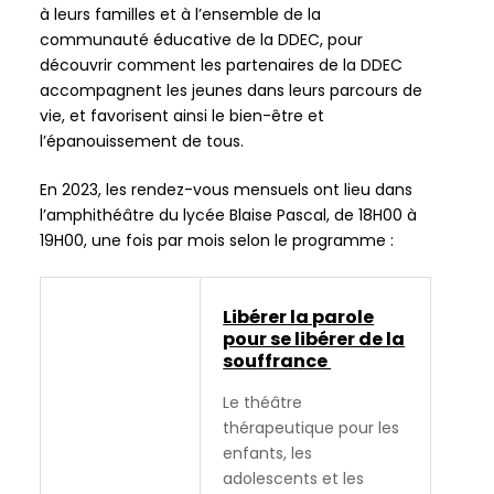
our
à leurs familles et à l’ensemble de la
newsletter
communauté éducative de la DDEC, pour
for
découvrir comment les partenaires de la DDEC
daily
accompagnent les jeunes dans leurs parcours de
updates
vie, et favorisent ainsi le bien-être et
and
l’épanouissement de tous.
breaking
En 2023, les rendez-vous mensuels ont lieu dans
newsSign
l’amphithéâtre du lycée Blaise Pascal, de 18H00 à
up
19H00, une fois par mois selon le programme :
to
our
newsletter
Libérer la parole
for
pour se libérer de la
daily
souffrance
updates
and
Le théâtre
breaking
thérapeutique pour les
newsSign
enfants, les
up
adolescents et les