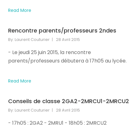
our
Read More
newsletter
for
daily
Rencontre parents/professeurs 2ndes
updates
By:
Laurent Couturier
28 Avril 2015
and
breaking
- Le jeudi 25 juin 2015, la rencontre
newsSign
parents/professeurs débutera à 17h05 au lycée.
up
to
our
Read More
newsletter
for
daily
Conseils de classe 2GA2-2MRCU1-2MRCU2
updates
By:
Laurent Couturier
28 Avril 2015
and
breaking
- 17h05 : 2GA2 - 2MRU1 - 18h05 : 2MRCU2
newsSign
up