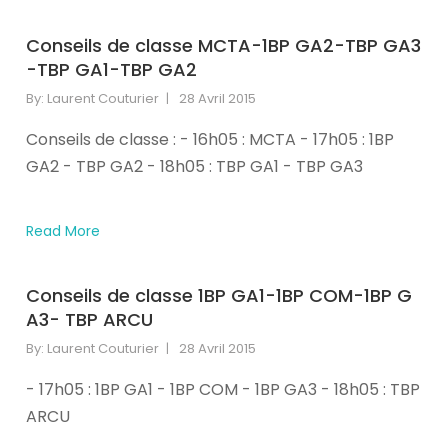
s'est
occupe.
Conseils de classe MCTA-1BP GA2-TBP GA3
A
-TBP GA1-TBP GA2
person
passes
By:
Laurent Couturier
28 Avril 2015
a
Conseils de classe : - 16h05 : MCTA - 17h05 : 1BP
'Don't
help
GA2 - TBP GA2 - 18h05 : TBP GA1 - TBP GA3
the
virus
spread'
Read More
government
coronavirus
Conseils de classe 1BP GA1-1BP COM-1BP G
sign
A3- TBP ARCU
(Image:
Andrew
By:
Laurent Couturier
28 Avril 2015
Matthews/PA
- 17h05 : 1BP GA1 - 1BP COM - 1BP GA3 - 18h05 : TBP
Wire)Sign
up
ARCU
to