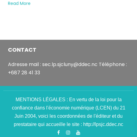
Read More
it
was
Sammy.
You
see
those
camera
CONTACT
and
microphone
Adresse mail : sec.lp.sjcluny@ddec.nc Téléphone :
buttons
+687 28 41 33
on
the
video
feed?
MENTIONS LÉGALES : En vertu de la loi pour la
Make
confiance dans l'économie numérique (LCEN) du 21
good
Juin 2004, voici les coordonnées de l'éditeur et du
use
of
prestataire qui accueille le site : http://lpsjc.ddec.nc
those.