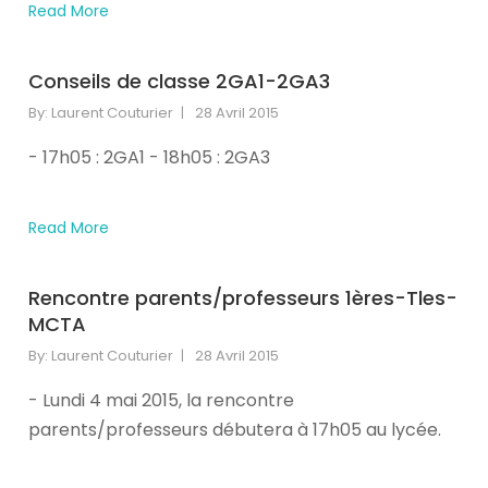
here!When
Read More
you
subscribe
we
Conseils de classe 2GA1-2GA3
will
By:
Laurent Couturier
28 Avril 2015
use
the
- 17h05 : 2GA1 - 18h05 : 2GA3
information
you
provide
Read More
to
send
Rencontre parents/professeurs 1ères-Tles-
you
MCTA
these
newsletters.
By:
Laurent Couturier
28 Avril 2015
Somebody
- Lundi 4 mai 2015, la rencontre
said
it
parents/professeurs débutera à 17h05 au lycée.
wasn't
Frankie,