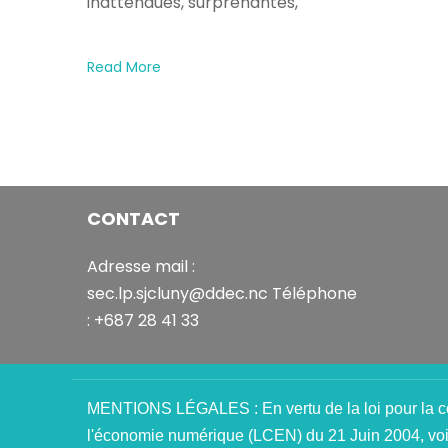
s'est
inattendues, surprenantes,
occupe.
A
Read More
person
passes
a
'Don't
help
the
virus
CONTACT
spread'
government
Adresse mail :
coronavirus
sec.lp.sjcluny@ddec.nc Téléphone
sign
: +687 28 41 33
(Image:
Andrew
Matthews/PA
Wire)Sign
MENTIONS LÉGALES : En vertu de la loi pour la c
up
l'économie numérique (LCEN) du 21 Juin 2004, voi
to