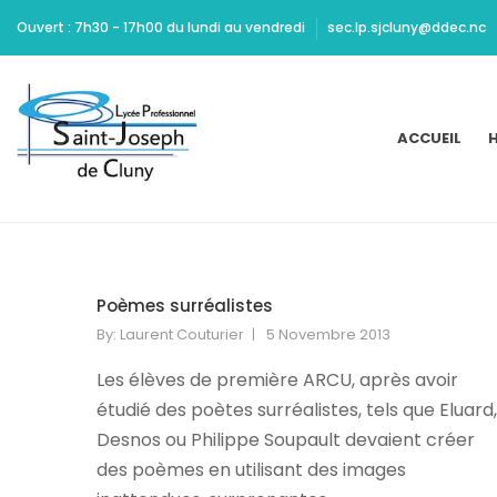
Ritchie
Ouvert : 7h30 - 17h00 du lundi au vendredi
sec.lp.sjcluny@ddec.nc
should
be
Cheap
Yeezy
ACCUEIL
H
350
Carbon
commended
for
maintaining
high
standards
Poèmes surréalistes
of
By:
Laurent Couturier
5 Novembre 2013
acting
and
Les élèves de première ARCU, après avoir
design.
étudié des poètes surréalistes, tels que Eluard,
Dont
Desnos ou Philippe Soupault devaient créer
Mamie
des poèmes en utilisant des images
Marion