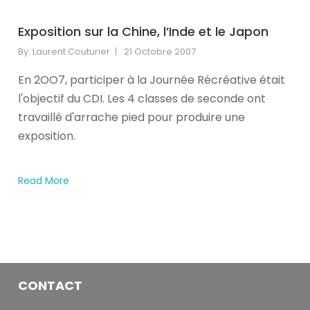
s'est
occupe.
Exposition sur la Chine, l’Inde et le Japon
A
person
By:
Laurent Couturier
21 Octobre 2007
passes
En 2OO7, participer à la Journée Récréative était
a
'Don't
l'objectif du CDI. Les 4 classes de seconde ont
help
travaillé d'arrache pied pour produire une
the
exposition.
virus
spread'
government
Read More
coronavirus
sign
(Image:
Andrew
Matthews/PA
Wire)Sign
CONTACT
up
to