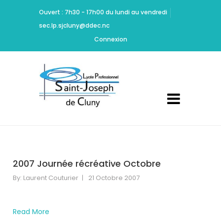
Ritchie
Ouvert : 7h30 - 17h00 du lundi au vendredi
should
sec.lp.sjcluny@ddec.nc
be
Cheap
Connexion
Yeezy
350
Carbon
commended
for
maintaining
high
standards
of
acting
2007 Journée récréative Octobre
and
design.
By:
Laurent Couturier
21 Octobre 2007
Dont
Mamie
Marion
Read More