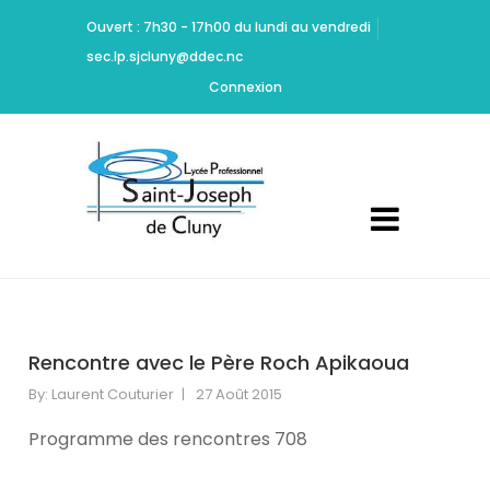
Ritchie
Ouvert : 7h30 - 17h00 du lundi au vendredi
should
sec.lp.sjcluny@ddec.nc
be
Cheap
Connexion
Yeezy
350
Carbon
commended
for
maintaining
high
standards
of
acting
Rencontre avec le Père Roch Apikaoua
and
design.
By:
Laurent Couturier
27 Août 2015
Dont
Programme des rencontres 708
Mamie
Marion