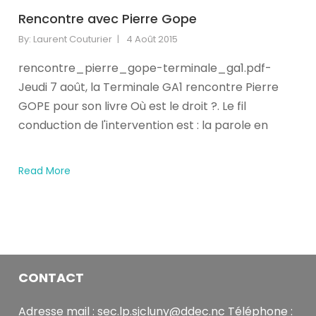
here!When
Rencontre avec Pierre Gope
you
subscribe
By:
Laurent Couturier
4 Août 2015
we
will
rencontre_pierre_gope-terminale_ga1.pdf-
use
Jeudi 7 août, la Terminale GA1 rencontre Pierre
the
GOPE pour son livre Où est le droit ?. Le fil
information
conduction de l'intervention est : la parole en
you
provide
to
Read More
send
you
these
newsletters.
Somebody
said
CONTACT
it
wasn't
Frankie,
Adresse mail : sec.lp.sjcluny@ddec.nc Téléphone :