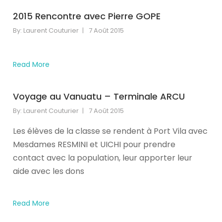
our
2015 Rencontre avec Pierre GOPE
newsletter
for
By:
Laurent Couturier
7 Août 2015
daily
updates
and
Read More
breaking
newsSign
Voyage au Vanuatu – Terminale ARCU
up
to
By:
Laurent Couturier
7 Août 2015
our
Les élèves de la classe se rendent à Port Vila avec
newsletter
for
Mesdames RESMINI et UICHI pour prendre
daily
contact avec la population, leur apporter leur
updates
aide avec les dons
and
breaking
newsSign
Read More
up