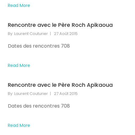
s'est
Read More
occupe.
A
person
Rencontre avec le Père Roch Apikaoua
passes
By:
Laurent Couturier
27 Août 2015
a
'Don't
Dates des rencontres 708
help
the
virus
Read More
spread'
government
coronavirus
Rencontre avec le Père Roch Apikaoua
sign
By:
Laurent Couturier
27 Août 2015
(Image:
Andrew
Dates des rencontres 708
Matthews/PA
Wire)Sign
up
Read More
to