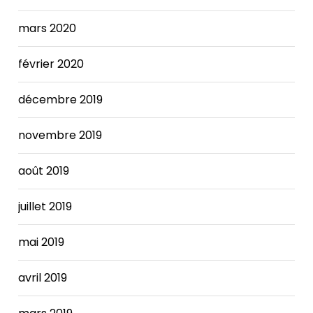
required
a
mars 2020
combination
of
février 2020
service
changes
décembre 2019
and
reductions,
novembre 2019
employee
furloughs,
août 2019
use
of
the
juillet 2019
City's
"rainy
mai 2019
day"
fund,
avril 2019
and
fee