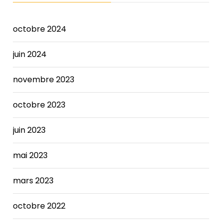
Here,
Cheap
Yeezy
octobre 2024
350
Boost
juin 2024
she
tells
novembre 2023
us
how
she
octobre 2023
balances
that
juin 2023
glamorous
role
mai 2023
with
life
mars 2023
on
the
octobre 2022
wards.
Obstetric