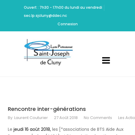
Ritchie
Ouvert : 7h30 - 17h00 du lundi au vendredi
should
sec.lp.sjcluny@ddec.nc
be
Cheap
Connexion
Yeezy
350
Carbon
commended
for
maintaining
high
standards
of
acting
and
design.
Rencontre inter-générations
Dont
By:
Laurent Couturier
27 Août 2018
No Comments
Les Acti
Mamie
Marion
Le
jeudi 16 août 2018,
les [*associations de BTS Aide Aux