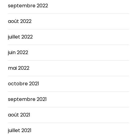
cholestasis
septembre 2022
has
been
août 2022
linked
to
juillet 2022
adverse
maternal
juin 2022
and
fetal/neonatal
mai 2022
outcomes.
The
BNP
octobre 2021
level
in
septembre 2021
a
person
août 2021
with
heart
juillet 2021
failure