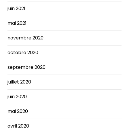
even
someone
juin 2021
whose
condition
mai 2021
is
stable
novembre 2020
may
behigher
octobre 2020
than
in
septembre 2020
a
person
with
juillet 2020
normal
heart
juin 2020
function.
Achieving
mai 2020
a
balanced
avril 2020
budget