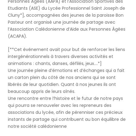
s'est
Personnes Âgées (AAPA) et l’Association Sportives des
occupe.
Etudiants (ASE) du Lycée Professionnel Saint Joseph de
A
Cluny*], accompagnées des jeunes de la paroisse Bon
person
Pasteur ont organisé une journée de partage avec
passes
l’Association Calédonienne d’Aide aux Personnes Âgées
a
(ACAPA).
'Don't
help
[**Cet événement avait pour but de renforcer les liens
the
intergénérationnels à travers diverses activités et
virus
animations : chants, danses, défilés, jeux….*]
spread'
Une journée pleine d’émotions et d’échanges qui a fait
government
un carton plein du côté de nos anciens qui se sont
coronavirus
libérés de leur quotidien. Quant à nos jeunes ils ont
sign
beaucoup appris de leurs aînés.
(Image:
Une rencontre entre l’histoire et le futur de notre pays
Andrew
qui pourra se renouveler avec les repreneurs des
Matthews/PA
associations du lycée, afin de pérenniser ces précieux
Wire)Sign
instants de partage qui contribuent au bon équilibre de
up
notre société calédonienne
to