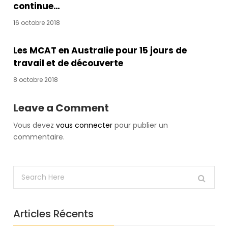
here!When
continue…
you
16 octobre 2018
subscribe
we
will
Les MCAT en Australie pour 15 jours de
use
travail et de découverte
the
8 octobre 2018
information
you
Leave a Comment
provide
to
Vous devez
vous connecter
pour publier un
send
commentaire.
you
these
newsletters.
Somebody
said
it
wasn't
Articles Récents
Frankie,