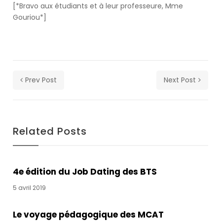
[*Bravo aux étudiants et à leur professeure, Mme
our
Gouriou*]
newsletter
for
daily
updates
and
breaking
Prev Post
Next Post
newsSign
up
to
our
Related Posts
newsletter
for
daily
updates
4e édition du Job Dating des BTS
and
breaking
5 avril 2019
newsSign
up
Le voyage pédagogique des MCAT