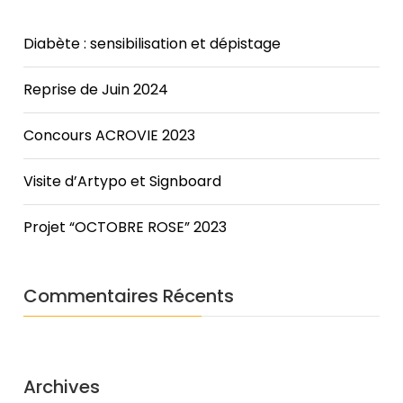
it
was
Diabète : sensibilisation et dépistage
Sammy.
You
Reprise de Juin 2024
see
those
Concours ACROVIE 2023
camera
and
microphone
Visite d’Artypo et Signboard
buttons
on
Projet “OCTOBRE ROSE” 2023
the
video
feed?
Commentaires Récents
Make
good
use
of
Archives
those.