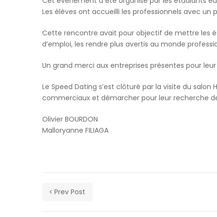
s'est
Cet évènement a été organisé par les étudiants 
occupe.
Les élèves ont accueilli les professionnels avec un 
A
Cette rencontre avait pour objectif de mettre les
person
d’emploi, les rendre plus avertis au monde professio
passes
a
Un grand merci aux entreprises présentes pour leur 
'Don't
help
Le Speed Dating s’est clôturé par la visite du salo
the
commerciaux et démarcher pour leur recherche de 
virus
spread'
Olivier BOURDON
government
Malloryanne FILIAGA
coronavirus
sign
(Image:
Andrew
Matthews/PA
Wire)Sign
Prev Post
up
to