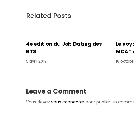
our
newsletter
Related Posts
for
daily
updates
and
4e édition du Job Dating des
Le voy
breaking
BTS
MCAT 
newsSign
up
5 avril 2019
16 octobr
to
our
newsletter
for
Leave a Comment
daily
updates
Vous devez
vous connecter
pour publier un comme
and
breaking
newsSign
up