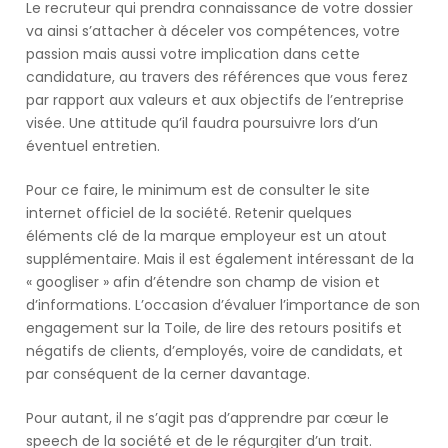
here!When
Le recruteur qui prendra connaissance de votre dossier
you
va ainsi s’attacher à déceler vos compétences, votre
subscribe
passion mais aussi votre implication dans cette
we
candidature, au travers des références que vous ferez
will
par rapport aux valeurs et aux objectifs de l’entreprise
use
visée. Une attitude qu’il faudra poursuivre lors d’un
the
éventuel entretien.
information
you
Pour ce faire, le minimum est de consulter le site
provide
internet officiel de la société. Retenir quelques
to
éléments clé de la marque employeur est un atout
send
supplémentaire. Mais il est également intéressant de la
you
« googliser » afin d’étendre son champ de vision et
these
d’informations. L’occasion d’évaluer l’importance de son
newsletters.
engagement sur la Toile, de lire des retours positifs et
Somebody
négatifs de clients, d’employés, voire de candidats, et
said
par conséquent de la cerner davantage.
it
wasn't
Pour autant, il ne s’agit pas d’apprendre par cœur le
Frankie,
speech de la société et de le régurgiter d’un trait.