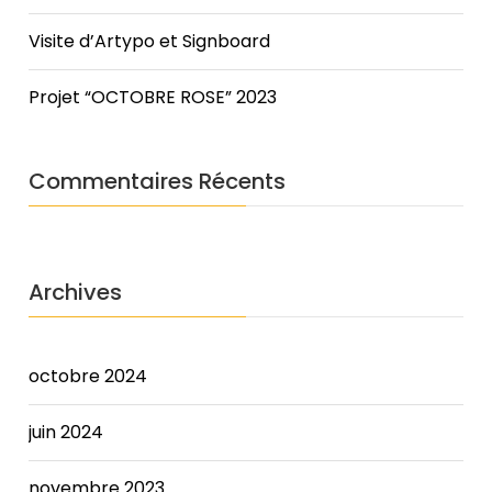
required
Visite d’Artypo et Signboard
a
combination
of
Projet “OCTOBRE ROSE” 2023
service
changes
and
Commentaires Récents
reductions,
employee
furloughs,
use
Archives
of
the
City's
"rainy
octobre 2024
day"
fund,
juin 2024
and
fee
novembre 2023