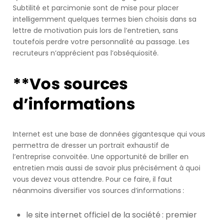
it
Subtilité et parcimonie sont de mise pour placer
was
intelligemment quelques termes bien choisis dans sa
Sammy.
lettre de motivation puis lors de l’entretien, sans
You
toutefois perdre votre personnalité au passage. Les
see
recruteurs n’apprécient pas l’obséquiosité.
those
camera
**Vos sources
and
microphone
d’informations
buttons
on
the
Internet est une base de données gigantesque qui vous
video
permettra de dresser un portrait exhaustif de
feed?
l’entreprise convoitée. Une opportunité de briller en
Make
entretien mais aussi de savoir plus précisément à quoi
good
vous devez vous attendre. Pour ce faire, il faut
use
néanmoins diversifier vos sources d’informations :
of
those.
le site internet officiel de la société : premier