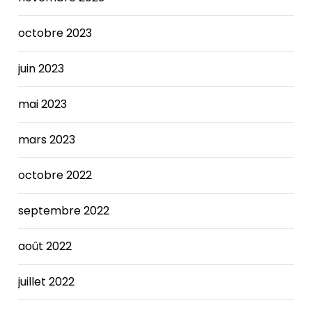
The
Nike
octobre 2023
SB x
FRAME
Dunk
juin 2023
increases.
mai 2023
mars 2023
octobre 2022
septembre 2022
août 2022
juillet 2022