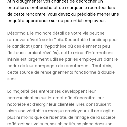
s'est
Afin d’augmenter vos chances de décrocher un
occupe.
entretien d’embauche et de marquer le recruteur lors
A
de cette rencontre, vous devez au préalable mener une
person
enquête approfondie sur ce potentiel employeur.
passes
a
Désormais, le moindre détail de votre vie peut se
'Don't
retrouver dévoilé sur la Toile. Redoutable handicap pour
help
le candidat (dans l’hypothèse où des éléments peu
the
flatteurs seraient révélés), cette mine d’informations
virus
infinie est largement utilisée par les employeurs dans le
spread'
cadre de leur campagne de recrutement. Toutefois,
government
cette source de renseignements fonctionne à double
coronavirus
sens.
sign
La majorité des entreprises développent leur
(Image:
communication sur internet afin d’accroître leur
Andrew
notoriété et d’élargir leur clientèle. Elles construisent
Matthews/PA
alors une véritable « marque employeur ». Il ne s’agit ni
Wire)Sign
plus ni moins que de l’identité, de l’image de la société,
up
reflétant ses valeurs, ses objectifs, sa place dans son
to