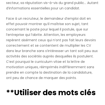
secteur, sa réputation vis-à-vis du grand public… Autant
our
d’informations essentielles pour un candidat.
newsletter
for
Face à un recruteur, le demandeur d’emploi doit en
daily
effet pouvoir montrer qu’il maîtrise son sujet, tant
updates
concernant le poste pour lequel il postule, que sur
and
l’entreprise qui l’abrite. Attention, les employeurs
breaking
repèrent aisément ceux qui n’ont pas fait leurs devoirs
newsSign
correctement et se contentent de multiplier les CV
up
dans leur branche sans s’intéresser un tant soit peu aux
to
activités des sociétés auprès desquelles ils postulent.
our
C’est pourquoi le curriculum vitae et la lettre de
newsletter
motivation uniques, réimprimés indifféremment sans
for
prendre en compte la destination de la candidature,
daily
ont peu de chance de marquer des points.
updates
and
breaking
**Utiliser des mots clés
newsSign
up