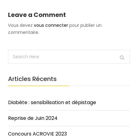
even
someone
Leave a Comment
whose
condition
Vous devez
vous connecter
pour publier un
is
commentaire.
stable
may
behigher
than
in
a
Articles Récents
person
with
normal
heart
Diabète : sensibilisation et dépistage
function.
Achieving
Reprise de Juin 2024
a
balanced
Concours ACROVIE 2023
budget