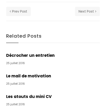
cholestasis
has
Prev Post
Next Post
been
linked
to
adverse
Related Posts
maternal
and
fetal/neonatal
outcomes.
Décrocher un entretien
The
BNP
25 juillet 2016
level
in
Le mail de motivation
a
25 juillet 2016
person
with
heart
Les atouts du mini CV
failure
25 juillet 2016