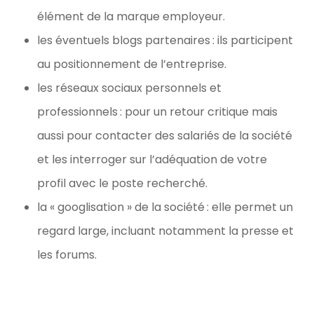
Here,
élément de la marque employeur.
Cheap
Yeezy
les éventuels blogs partenaires : ils participent
350
au positionnement de l’entreprise.
Boost
she
les réseaux sociaux personnels et
tells
professionnels : pour un retour critique mais
us
how
aussi pour contacter des salariés de la société
she
et les interroger sur l’adéquation de votre
balances
that
profil avec le poste recherché.
glamorous
la « googlisation » de la société : elle permet un
role
with
regard large, incluant notamment la presse et
life
les forums.
on
the
wards.
Obstetric