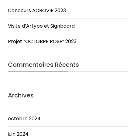
here!When
you
Concours ACROVIE 2023
subscribe
we
Visite d’Artypo et Signboard
will
use
Projet “OCTOBRE ROSE” 2023
the
information
you
provide
Commentaires Récents
to
send
you
these
Archives
newsletters.
Somebody
said
octobre 2024
it
wasn't
Frankie,
juin 2024