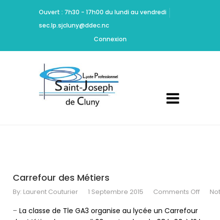
Ritchie
Ouvert : 7h30 - 17h00 du lundi au vendredi
should
sec.lp.sjcluny@ddec.nc
be
Cheap
Connexion
Yeezy
350
Carbon
commended
for
maintaining
high
standards
of
acting
and
design.
Carrefour des Métiers
Dont
By:
Laurent Couturier
1 Septembre 2015
Comments Off
No
Mamie
Marion
–
La classe de Tle GA3 organise au lycée un Carrefour