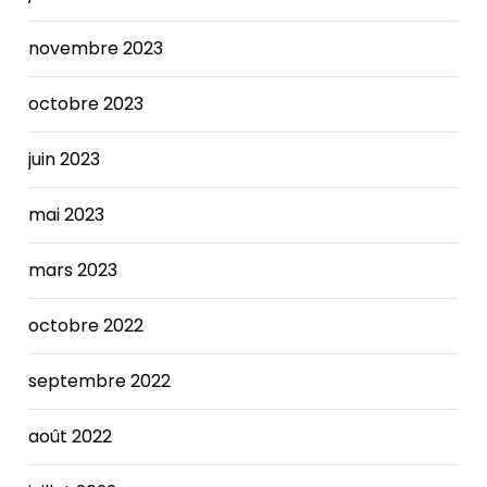
it
was
novembre 2023
Sammy.
You
octobre 2023
see
those
juin 2023
camera
and
mai 2023
microphone
buttons
on
mars 2023
the
video
octobre 2022
feed?
Make
septembre 2022
good
use
août 2022
of
those.