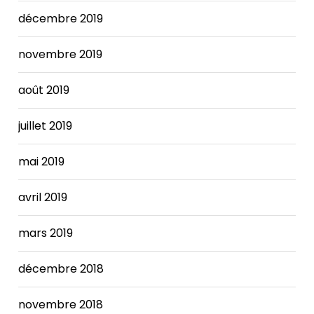
even
décembre 2019
someone
whose
condition
novembre 2019
is
stable
août 2019
may
behigher
juillet 2019
than
in
mai 2019
a
person
with
avril 2019
normal
heart
mars 2019
function.
Achieving
décembre 2018
a
balanced
novembre 2018
budget