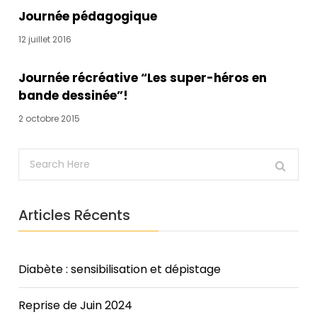
our
Journée pédagogique
newsletter
12 juillet 2016
for
daily
updates
Journée récréative “Les super-héros en
and
bande dessinée”!
breaking
2 octobre 2015
newsSign
up
to
our
newsletter
for
Articles Récents
daily
updates
and
Diabète : sensibilisation et dépistage
breaking
newsSign
up
Reprise de Juin 2024