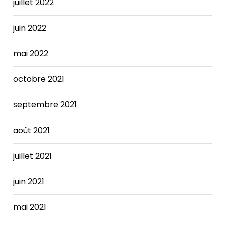
Here,
juillet 2022
Cheap
Yeezy
juin 2022
350
Boost
mai 2022
she
tells
octobre 2021
us
how
septembre 2021
she
balances
that
août 2021
glamorous
role
juillet 2021
with
life
juin 2021
on
the
mai 2021
wards.
Obstetric