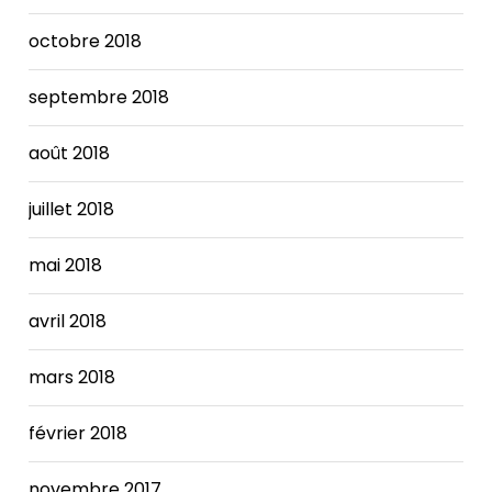
required
octobre 2018
a
combination
of
septembre 2018
service
changes
août 2018
and
reductions,
juillet 2018
employee
furloughs,
mai 2018
use
of
avril 2018
the
City's
"rainy
mars 2018
day"
fund,
février 2018
and
fee
novembre 2017