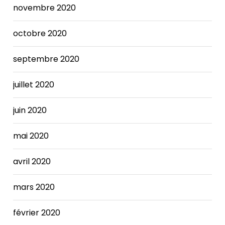
novembre 2020
cholestasis
has
been
octobre 2020
linked
to
septembre 2020
adverse
maternal
juillet 2020
and
fetal/neonatal
juin 2020
outcomes.
The
BNP
mai 2020
level
in
avril 2020
a
person
mars 2020
with
heart
février 2020
failure