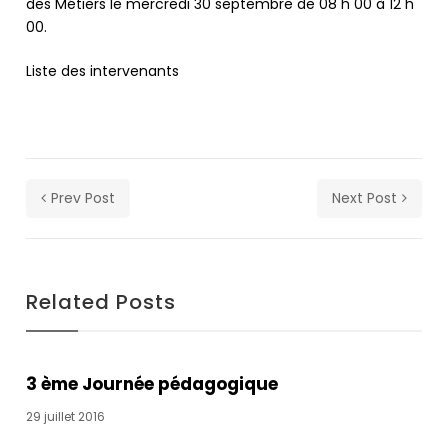
s'est
des Métiers le mercredi 30 septembre de 08 h 00 à 12 h
occupe.
00.
A
person
Liste des intervenants
passes
a
'Don't
help
the
Prev Post
Next Post
virus
spread'
government
coronavirus
Related Posts
sign
(Image:
Andrew
Matthews/PA
3 ème Journée pédagogique
Wire)Sign
up
29 juillet 2016
to