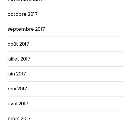
The
Nike
octobre 2017
SB x
FRAME
Dunk
septembre 2017
increases.
août 2017
juillet 2017
juin 2017
mai 2017
avril 2017
mars 2017