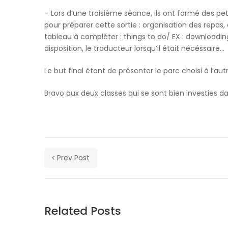
our
– Lors d’une troisième séance, ils ont formé des pet
newsletter
pour préparer cette sortie : organisation des repas, 
for
tableau à compléter : things to do/ EX : downloadi
daily
disposition, le traducteur lorsqu’il était nécéssaire…
updates
and
Le but final étant de présenter le parc choisi à l’aut
breaking
newsSign
Bravo aux deux classes qui se sont bien investies dan
up
to
our
newsletter
for
Prev Post
daily
updates
and
breaking
newsSign
Related Posts
up