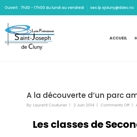
Ritchie
Ouvert : 7h30 - 17h00 du lundi au vendredi
sec.lp.sjcluny@ddec.nc
should
be
Cheap
Yeezy
ACCUEIL
H
350
Carbon
commended
for
maintaining
high
standards
of
A la découverte d’un parc amé
acting
and
By:
Laurent Couturier
2 Juin 2014
Comments Off
design.
Dont
Les classes de Secon
Mamie
Marion