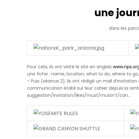
s'est
occupe.
une jou
A
person
dans les parc
passes
a
'Don't
help
the
virus
Pour cela, ils ont visité le site en anglais
www.nps.or
spread'
une fiche : name, location, what to do, where to go
government
– Puis (séance 2), ils ont rédigé un mail d’invitatio
coronavirus
communication établi sur leur cahier depuis la rentr
sign
suggestion/invitation/likes/must/mustn’t/can…
(Image:
Andrew
Matthews/PA
Wire)Sign
up
to