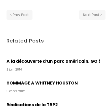
our
newsletter
for
Prev Post
Next Post
daily
updates
and
breaking
Related Posts
newsSign
up
to
our
A la découverte d’un parc américain, GO !
newsletter
2 juin 2014
for
daily
HOMMAGE A WHITNEY HOUSTON
updates
and
5 mars 2012
breaking
newsSign
Réalisations de la TBP2
up