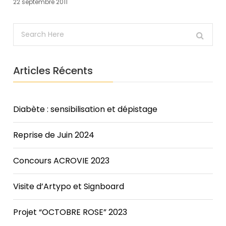
here!When
22 septembre 2011
you
subscribe
we
will
use
Articles Récents
the
information
you
provide
Diabète : sensibilisation et dépistage
to
send
Reprise de Juin 2024
you
these
Concours ACROVIE 2023
newsletters.
Somebody
Visite d’Artypo et Signboard
said
it
wasn't
Projet “OCTOBRE ROSE” 2023
Frankie,