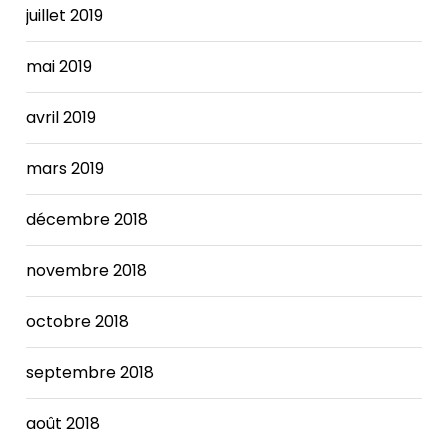
juillet 2019
required
a
combination
mai 2019
of
service
avril 2019
changes
and
mars 2019
reductions,
employee
décembre 2018
furloughs,
use
of
novembre 2018
the
City's
octobre 2018
"rainy
day"
septembre 2018
fund,
and
août 2018
fee