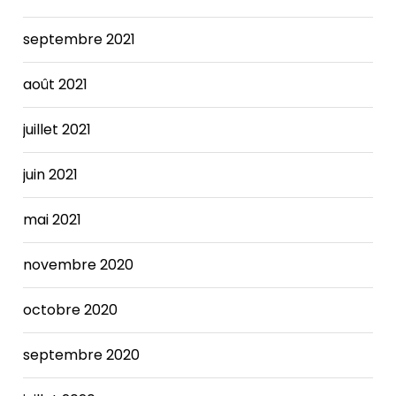
cholestasis
has
septembre 2021
been
linked
août 2021
to
adverse
juillet 2021
maternal
and
juin 2021
fetal/neonatal
outcomes.
The
mai 2021
BNP
level
novembre 2020
in
a
octobre 2020
person
with
septembre 2020
heart
failure