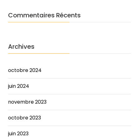
it
was
Commentaires Récents
Sammy.
You
see
those
Archives
camera
and
microphone
buttons
octobre 2024
on
the
juin 2024
video
feed?
novembre 2023
Make
good
octobre 2023
use
of
those.
juin 2023