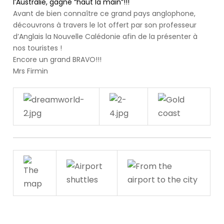
s'est
l’Australie, gagné “haut la main”!!!
occupe.
Avant de bien connaître ce grand pays anglophone,
A
découvrons à travers le lot offert par son professeur
person
d’Anglais la Nouvelle Calédonie afin de la présenter à
passes
nos touristes !
a
Encore un grand BRAVO!!!
'Don't
Mrs Firmin
help
the
virus
spread'
government
coronavirus
sign
(Image:
Andrew
Matthews/PA
Wire)Sign
up
to