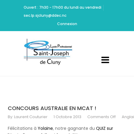
Ritchie
Ouvert : 7h30 - 17h00 du lundi au vendredi
should
sec.lp.sjcluny@ddec.nc
be
Cheap
Connexion
Yeezy
350
Carbon
commended
for
maintaining
high
standards
of
acting
and
design.
CONCOURS AUSTRALIE EN MCAT !
Dont
By:
Laurent Couturier
1 Octobre 2013
Comments Off
Angla
Mamie
Marion
Félicitations à
Yolaine
, notre gagnante du
QUIZ sur