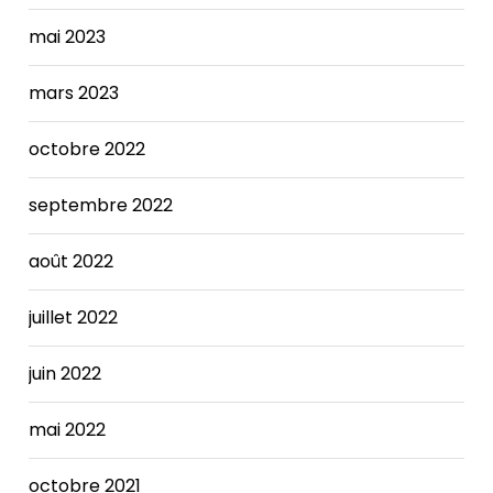
Here,
Cheap
mai 2023
Yeezy
350
mars 2023
Boost
she
octobre 2022
tells
us
septembre 2022
how
she
balances
août 2022
that
glamorous
juillet 2022
role
with
juin 2022
life
on
mai 2022
the
wards.
Obstetric
octobre 2021