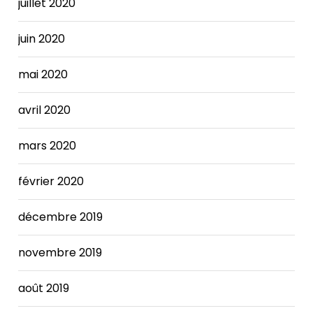
juillet 2020
even
someone
whose
juin 2020
condition
is
mai 2020
stable
may
avril 2020
behigher
than
mars 2020
in
a
person
février 2020
with
normal
décembre 2019
heart
function.
novembre 2019
Achieving
a
août 2019
balanced
budget