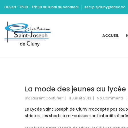
Ritchie
Ouvert : 7h30 - 17h00 du lundi au vendredi
sec.lp.sjcluny@ddec.nc
should
be
Cheap
Yeezy
ACCUEIL
H
350
Carbon
commended
for
maintaining
high
standards
of
La mode des jeunes au lycée
acting
and
By:
Laurent Couturier
11 Juillet 2013
No Comments
design.
Dont
Le Lycée Saint Joseph de Cluny n’accepte pas toutes
Mamie
strictes. Les shorts à mi-cuisses sont interdits à pré
Marion