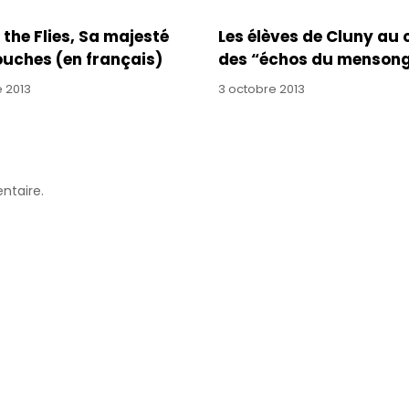
 the Flies, Sa majesté
Les élèves de Cluny au 
uches (en français)
des “échos du menson
e 2013
3 octobre 2013
ntaire.