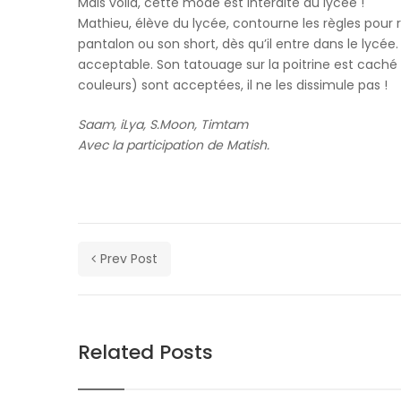
Mais voilà, cette mode est interdite au lycée !
our
Mathieu, élève du lycée, contourne les règles pour
newsletter
pantalon ou son short, dès qu’il entre dans le lycé
for
acceptable. Son tatouage sur la poitrine est cach
daily
couleurs) sont acceptées, il ne les dissimule pas !
updates
and
Saam, iLya, S.Moon, Timtam
breaking
Avec la participation de Matish.
newsSign
up
to
our
newsletter
for
Prev Post
daily
updates
and
breaking
Related Posts
newsSign
up