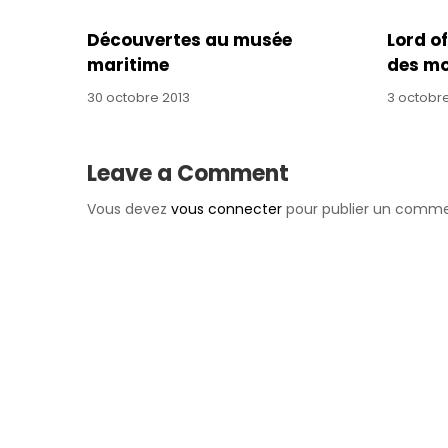
here!When
you
Découvertes au musée
Lord of
subscribe
maritime
des mo
we
will
30 octobre 2013
3 octobr
use
the
information
Leave a Comment
you
provide
Vous devez
vous connecter
pour publier un comme
to
send
you
these
newsletters.
Somebody
said
it
wasn't
Frankie,