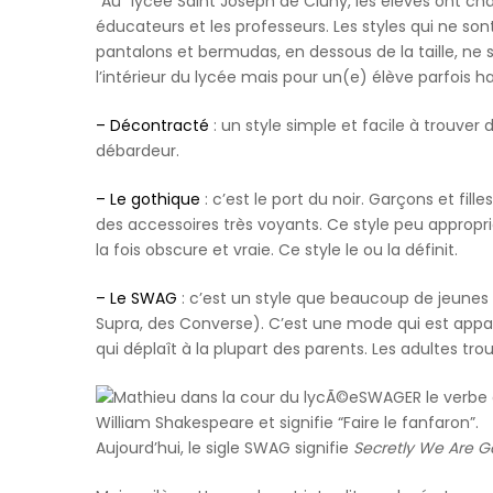
s'est
“Au” lycée Saint Joseph de Cluny, les élèves ont cha
occupe.
éducateurs et les professeurs. Les styles qui ne son
A
pantalons et bermudas, en dessous de la taille, ne 
person
l’intérieur du lycée mais pour un(e) élève parfois hab
passes
– Décontracté
: un style simple et facile à trouve
a
débardeur.
'Don't
help
– Le gothique
: c’est le port du noir. Garçons et fil
the
des accessoires très voyants. Ce style peu appropri
virus
la fois obscure et vraie. Ce style le ou la définit.
spread'
government
– Le SWAG
: c’est un style que beaucoup de jeunes
coronavirus
Supra, des Converse). C’est une mode qui est appa
sign
qui déplaît à la plupart des parents. Les adultes tr
(Image:
Andrew
SWAGER le verbe 
Matthews/PA
William Shakespeare et signifie “Faire le fanfaron”.
Wire)Sign
Aujourd’hui, le sigle SWAG signifie
Secretly We Are G
up
to