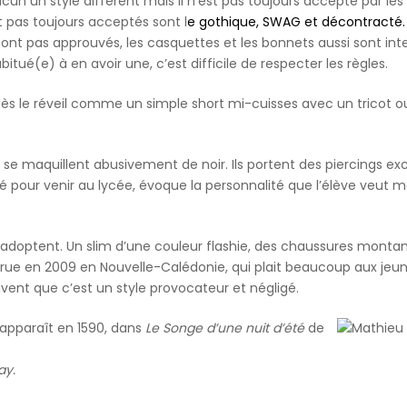
cun un style différent mais il n’est pas toujours accepté par les
t pas toujours acceptés sont l
e gothique, SWAG et décontracté.
sont pas approuvés, les casquettes et les bonnets aussi sont inte
itué(e) à en avoir une, c’est difficile de respecter les règles.
r dès le réveil comme un simple short mi-cuisses avec un tricot o
les se maquillent abusivement de noir. Ils portent des piercings exc
é pour venir au lycée, évoque la personnalité que l’élève veut m
 adoptent. Un slim d’une couleur flashie, des chaussures monta
rue en 2009 en Nouvelle-Calédonie, qui plait beaucoup aux jeu
ouvent que c’est un style provocateur et négligé.
apparaît en 1590, dans
Le Songe d’une nuit d’été
de
ay.