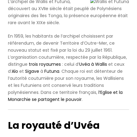
s'est
L’archipel de Wallis et Futuna,
occupe.
découvert au XVIIe siècle était peuplé de Polynésiens
A
originaires des îles Tonga, la présence européenne était
person
rare avant le XIXe siècle.
passes
a
En 1959, les habitants de l’archipel choisissent par
'Don't
référendum, de devenir Territoire d’Outre-Mer, ce
help
nouveau statut est fixé par la loi du 29 juillet 1961.
the
L’organisation coutumière, respectée par la République,
virus
distingue
trois royaumes
: celui d’
Uvéa à Wallis
et ceux
spread'
d’
Alo
et
Sigave
à
Futuna
. Chaque roi est détenteur de
government
l’autorité coutumière pour son royaume, les Wallisiens
coronavirus
et les Futuniens ont conservé leurs traditions
sign
polynésiennes. Dans ce territoire français,
l’Eglise et la
(Image:
Monarchie se partagent le pouvoir
.
Andrew
Matthews/PA
Wire)Sign
La royauté d’Uvéa
up
to