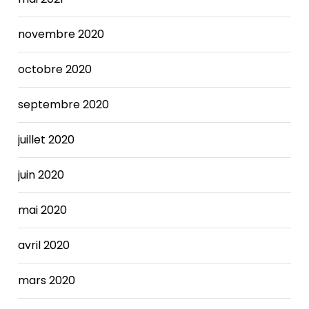
required
a
novembre 2020
combination
of
octobre 2020
service
changes
septembre 2020
and
reductions,
employee
juillet 2020
furloughs,
use
juin 2020
of
the
mai 2020
City's
"rainy
avril 2020
day"
fund,
mars 2020
and
fee