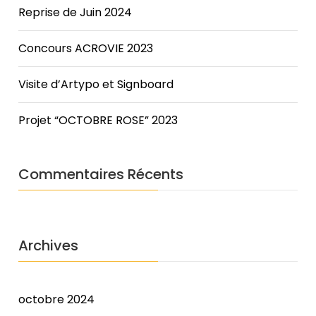
Here,
Reprise de Juin 2024
Cheap
Yeezy
Concours ACROVIE 2023
350
Boost
she
Visite d’Artypo et Signboard
tells
us
Projet “OCTOBRE ROSE” 2023
how
she
balances
Commentaires Récents
that
glamorous
role
with
Archives
life
on
the
wards.
octobre 2024
Obstetric