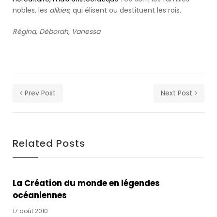
here!When
nobles, les
alikies
, qui élisent ou destituent les rois.
you
subscribe
Régina, Déborah, Vanessa
we
will
use
the
information
you
Prev Post
Next Post
provide
to
send
you
Related Posts
these
newsletters.
Somebody
said
La Création du monde en légendes
it
océaniennes
wasn't
17 août 2010
Frankie,