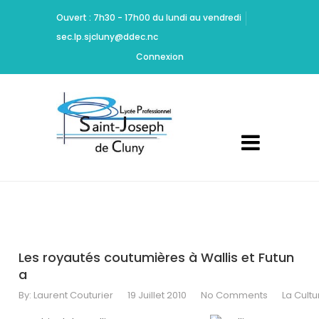
Ritchie
Ouvert : 7h30 - 17h00 du lundi au vendredi
should
sec.lp.sjcluny@ddec.nc
be
Cheap
Connexion
Yeezy
350
Carbon
commended
for
maintaining
high
standards
of
acting
and
design.
Les royautés coutumières à Wallis et Futun
Dont
a
Mamie
By:
Laurent Couturier
19 Juillet 2010
No Comments
La Cult
Marion