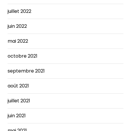
even
someone
juillet 2022
whose
condition
juin 2022
is
stable
mai 2022
may
behigher
than
octobre 2021
in
a
septembre 2021
person
with
août 2021
normal
heart
juillet 2021
function.
Achieving
juin 2021
a
balanced
budget
mai 2021