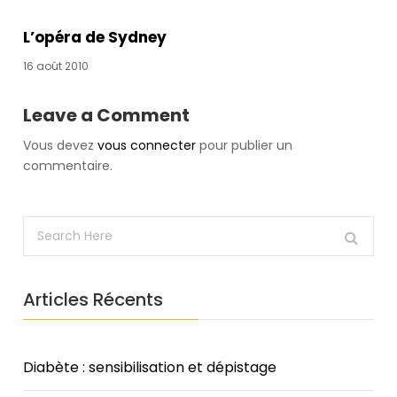
it
was
L’opéra de Sydney
Sammy.
16 août 2010
You
see
Leave a Comment
those
camera
Vous devez
vous connecter
pour publier un
and
commentaire.
microphone
buttons
on
the
video
feed?
Articles Récents
Make
good
use
of
Diabète : sensibilisation et dépistage
those.