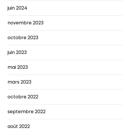
cholestasis
juin 2024
has
been
novembre 2023
linked
to
octobre 2023
adverse
maternal
and
juin 2023
fetal/neonatal
outcomes.
mai 2023
The
BNP
mars 2023
level
in
octobre 2022
a
person
with
septembre 2022
heart
failure
août 2022