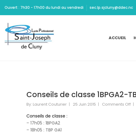
Ritchie
Ouvert : 7h30 - 17h00 du lundi au vendredi
sec.lp.sjcluny@ddec.nc
should
be
Cheap
Yeezy
ACCUEIL
H
350
Carbon
commended
for
maintaining
high
standards
of
Conseils de classe 1BPGA2-T
acting
and
By:
Laurent Couturier
25 Juin 2015
Comments Off
design.
Dont
Conseils de classe :
Mamie
– 17h05 : 1BPGA2
Marion
– 18h05 : TBP GA1