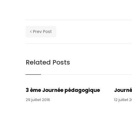
s'est
occupe.
A
person
passes
Prev Post
a
'Don't
help
the
Related Posts
virus
spread'
government
coronavirus
sign
3 ème Journée pédagogique
Journ
(Image:
29 juillet 2016
12 juillet 
Andrew
Matthews/PA
Wire)Sign
up
to