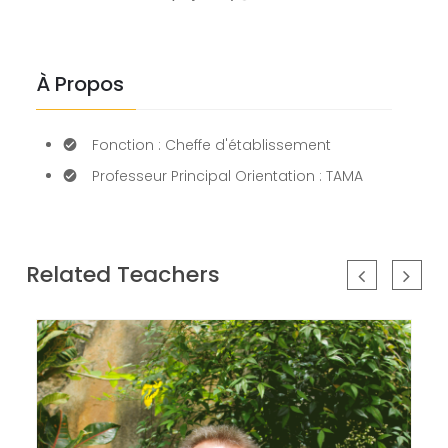
our
newsletter
for
À Propos
daily
updates
and
Fonction : Cheffe d'établissement
breaking
newsSign
Professeur Principal Orientation : TAMA
up
to
our
newsletter
Related Teachers
for
daily
updates
and
breaking
newsSign
up