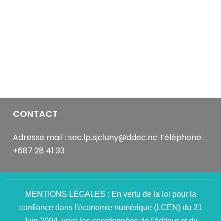
it
was
Sammy.
You
see
those
camera
and
microphone
buttons
CONTACT
on
the
Adresse mail : sec.lp.sjcluny@ddec.nc Téléphone :
video
+687 28 41 33
feed?
Make
good
use
MENTIONS LÉGALES : En vertu de la loi pour la
of
confiance dans l'économie numérique (LCEN) du 21
those.
Juin 2004, voici les coordonnées de l'éditeur et du