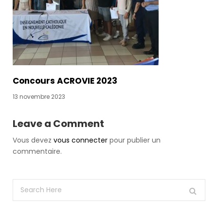
Here,
Cheap
Yeezy
350
Boost
she
tells
us
Concours ACROVIE 2023
how
13 novembre 2023
she
balances
Leave a Comment
that
glamorous
Vous devez
vous connecter
pour publier un
role
commentaire.
with
life
on
the
wards.
Obstetric