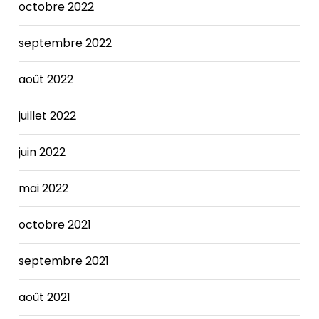
octobre 2022
required
a
septembre 2022
combination
of
service
août 2022
changes
and
juillet 2022
reductions,
employee
juin 2022
furloughs,
use
mai 2022
of
the
octobre 2021
City's
"rainy
day"
septembre 2021
fund,
and
août 2021
fee