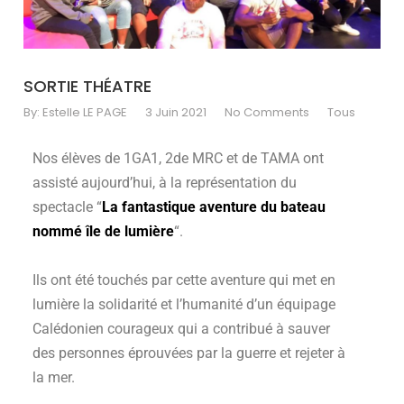
s'est
occupe.
A
person
passes
SORTIE THÉATRE
a
By:
Estelle LE PAGE
3 Juin 2021
No Comments
Tous
'Don't
help
Nos élèves de 1GA1, 2de MRC et de TAMA ont
the
assisté aujourd’hui, à la représentation du
virus
spectacle “
La fantastique aventure du bateau
spread'
government
nommé île de lumière
“.
coronavirus
sign
Ils ont été touchés par cette aventure qui met en
(Image:
lumière la solidarité et l’humanité d’un équipage
Andrew
Calédonien courageux qui a contribué à sauver
Matthews/PA
Wire)Sign
des personnes éprouvées par la guerre et rejeter à
up
la mer.
to