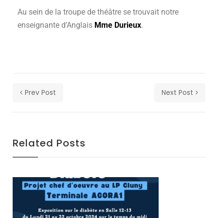
our
Au sein de la troupe de théâtre se trouvait notre
newsletter
enseignante d’Anglais
Mme Durieux
.
for
daily
updates
and
breaking
newsSign
Prev Post
Next Post
up
to
our
newsletter
for
Related Posts
daily
updates
and
breaking
newsSign
up