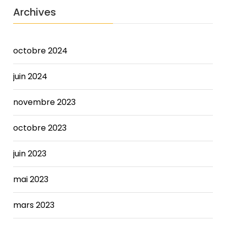
even
Archives
someone
whose
condition
is
octobre 2024
stable
may
juin 2024
behigher
than
novembre 2023
in
a
octobre 2023
person
with
normal
juin 2023
heart
function.
mai 2023
Achieving
a
mars 2023
balanced
budget