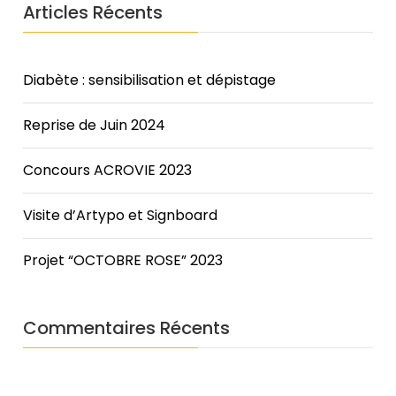
Articles Récents
cholestasis
has
been
linked
Diabète : sensibilisation et dépistage
to
adverse
Reprise de Juin 2024
maternal
and
Concours ACROVIE 2023
fetal/neonatal
outcomes.
Visite d’Artypo et Signboard
The
BNP
level
Projet “OCTOBRE ROSE” 2023
in
a
person
Commentaires Récents
with
heart
failure